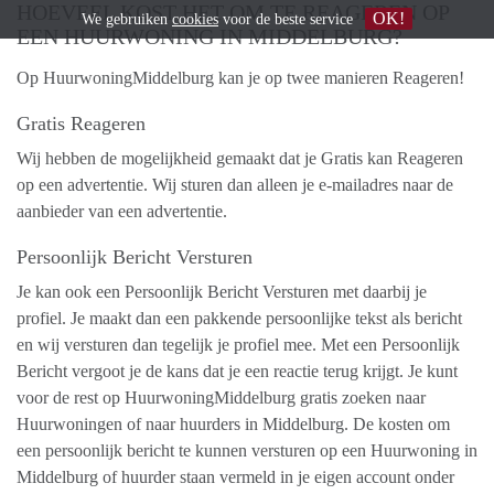
HOEVEEL KOST HET OM TE REAGEREN OP
OK!
We gebruiken
cookies
voor de beste service
EEN HUURWONING IN MIDDELBURG?
Op HuurwoningMiddelburg kan je op twee manieren Reageren!
Gratis Reageren
Wij hebben de mogelijkheid gemaakt dat je Gratis kan Reageren
op een advertentie. Wij sturen dan alleen je e-mailadres naar de
aanbieder van een advertentie.
Persoonlijk Bericht Versturen
Je kan ook een Persoonlijk Bericht Versturen met daarbij je
profiel. Je maakt dan een pakkende persoonlijke tekst als bericht
en wij versturen dan tegelijk je profiel mee. Met een Persoonlijk
Bericht vergoot je de kans dat je een reactie terug krijgt. Je kunt
voor de rest op HuurwoningMiddelburg gratis zoeken naar
Huurwoningen of naar huurders in Middelburg. De kosten om
een persoonlijk bericht te kunnen versturen op een Huurwoning in
Middelburg of huurder staan vermeld in je eigen account onder