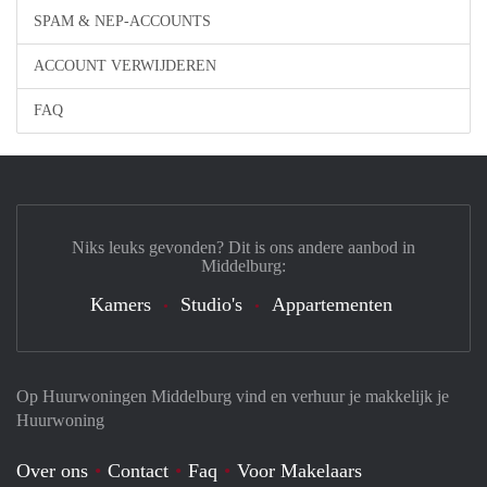
SPAM & NEP-ACCOUNTS
ACCOUNT VERWIJDEREN
FAQ
Niks leuks gevonden? Dit is ons andere aanbod in
Middelburg:
Kamers
Studio's
Appartementen
Op Huurwoningen Middelburg vind en verhuur je makkelijk je
Huurwoning
Over ons
Contact
Faq
Voor Makelaars