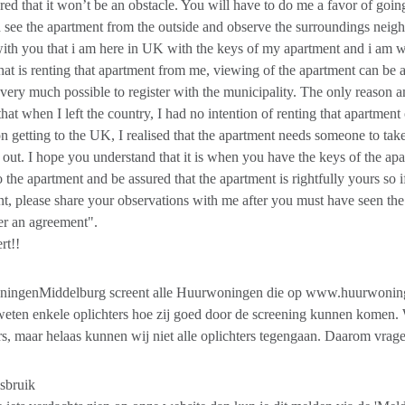
ured that it won’t be an obstacle. You will have to do me a favor of going
 see the apartment from the outside and observe the surroundings neigh
ith you that i am here in UK with the keys of my apartment and i am wi
hat is renting that apartment from me, viewing of the apartment can b
s very much possible to register with the municipality. The only reason
 that when I left the country, I had no intention of renting that apartme
on getting to the UK, I realised that the apartment needs someone to tak
it out. I hope you understand that it is when you have the keys of the ap
o the apartment and be assured that the apartment is rightfully yours so i
t, please share your observations with me after you must have seen the
er an agreement".
rt!!
ingenMiddelburg screent alle Huurwoningen die op www.huurwonin
eten enkele oplichters hoe zij goed door de screening kunnen komen. We
rs, maar helaas kunnen wij niet alle oplichters tegengaan. Daarom vrage
sbruik