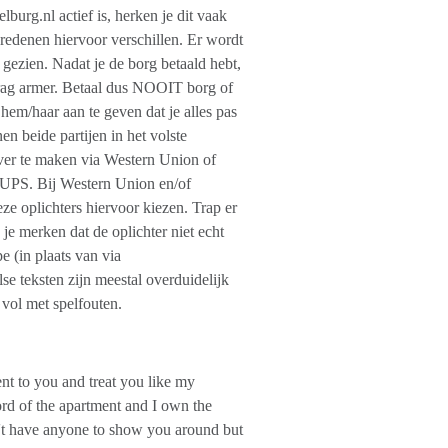
rg.nl actief is, herken je dit vaak
De redenen hiervoor verschillen. Er wordt
gezien. Nadat je de borg betaald hebt,
edrag armer. Betaal dus NOOIT borg of
 hem/haar aan te geven dat je alles pas
en beide partijen in het volste
ver te maken via Western Union of
 UPS. Bij Western Union en/of
 oplichters hiervoor kiezen. Trap er
 je merken dat de oplichter niet echt
 (in plaats van via
 teksten zijn meestal overduidelijk
 vol met spelfouten.
nt to you and treat you like my
ord of the apartment and I own the
on't have anyone to show you around but