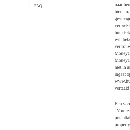
naar hem
FAQ
hieraan:
gevraagd
verbreke
huur tot
wilt bet
vertrou
MoneyGr
MoneyGra
niet in 
ingaat o
www.huu
vertaald
Een voor
"You rea
potentia
property