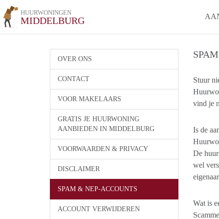
HUURWONINGEN
AA
MIDDELBURG
SPAM
OVER ONS
CONTACT
Stuur ni
Huurwoni
VOOR MAKELAARS
vind je 
GRATIS JE HUURWONING
AANBIEDEN IN MIDDELBURG
Is de aa
Huurwon
VOORWAARDEN & PRIVACY
De huuro
wel vers
DISCLAIMER
eigenaar
SPAM & NEP-ACCOUNTS
Wat is e
ACCOUNT VERWIJDEREN
Scammen 