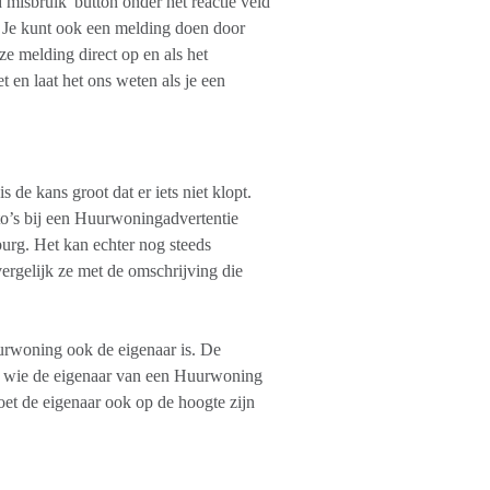
 misbruik' button onder het reactie veld
. Je kunt ook een melding doen door
 melding direct op en als het
t en laat het ons weten als je een
e kans groot dat er iets niet klopt.
to’s bij een Huurwoningadvertentie
rg. Het kan echter nog steeds
ergelijk ze met de omschrijving die
rwoning ook de eigenaar is. De
an wie de eigenaar van een Huurwoning
oet de eigenaar ook op de hoogte zijn