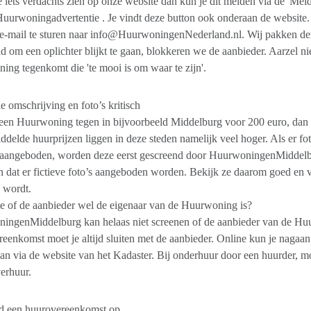
 iets verdachts zien op onze website dan kun je dit melden via de 'Meld
Huurwoningadvertentie . Je vindt deze button ook onderaan de website
e-mail te sturen naar info@HuurwoningenNederland.nl. Wij pakken deze
d om een oplichter blijkt te gaan, blokkeren we de aanbieder. Aarzel nie
ng tegenkomt die 'te mooi is om waar te zijn'.
e omschrijving en foto’s kritisch
en Huurwoning tegen in bijvoorbeeld Middelburg voor 200 euro, dan is d
delde huurprijzen liggen in deze steden namelijk veel hoger. Als er fo
aangeboden, worden deze eerst gescreend door HuurwoningenMiddelbu
 dat er fictieve foto’s aangeboden worden. Bekijk ze daarom goed en v
 wordt.
je of de aanbieder wel de eigenaar van de Huurwoning is?
ingenMiddelburg kan helaas niet screenen of de aanbieder van de Huu
eenkomst moet je altijd sluiten met de aanbieder. Online kun je naga
kan via de website van het Kadaster. Bij onderhuur door een huurder, m
erhuur.
ijd een huurovereenkomst op