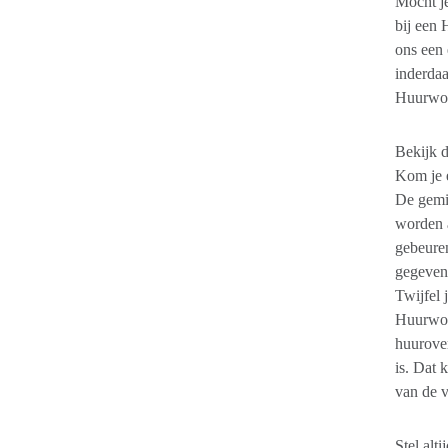
Mocht je
bij een 
ons een 
inderdaa
Huurwoni
Bekijk d
Kom je e
De gemid
worden 
gebeuren
gegeven
Twijfel 
Huurwon
huurover
is. Dat 
van de v
Stel alt