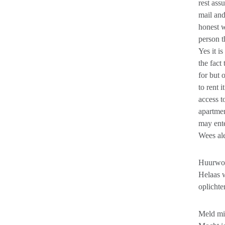
rest ass
mail and
honest w
person t
Yes it i
the fact
for but 
to rent 
access t
apartmen
may ent
Wees ale
Huurwon
Helaas w
oplichte
Meld mi