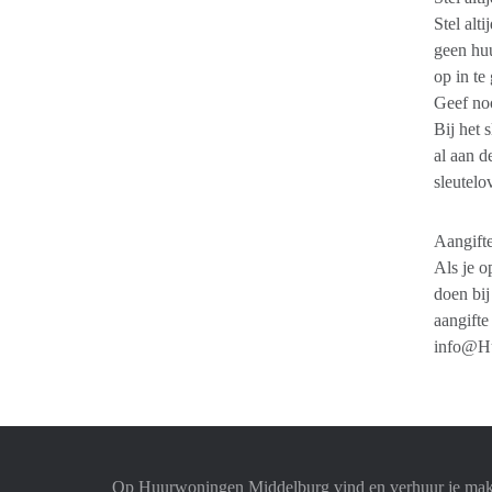
Stel alt
geen huu
op in te
Geef noo
Bij het 
al aan d
sleutelo
Aangifte
Als je o
doen bij
aangifte
info@Hu
Op Huurwoningen Middelburg vind en verhuur je mak