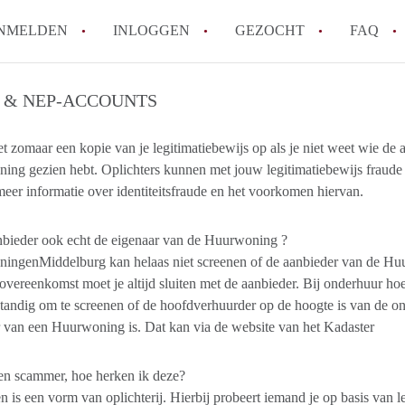
NMELDEN
INLOGGEN
GEZOCHT
FAQ
 & NEP-ACCOUNTS
How to translate HuurwoningenMiddelbu
Wat is HuurwoningenMiddelburg?
et zomaar een kopie van je legitimatiebewijs op als je niet weet wie de a
ng gezien hebt. Oplichters kunnen met jouw legitimatiebewijs fraude
Hoeveel kost het om te reageren op een 
meer informatie over identiteitsfraude en het voorkomen hiervan.
Wat is de privacyverklaring van Huurwo
Berekent HuurwoningenMiddelburg
nbieder ook echt de eigenaar van de Huurwoning ?
makelaarsvergoeding/bemiddelingsvergoe
ingenMiddelburg kan helaas niet screenen of de aanbieder van de Huu
Alle veelgestelde vragen
vereenkomst moet je altijd sluiten met de aanbieder. Bij onderhuur hoeft
tandig om te screenen of de hoofdverhuurder op de hoogte is van de on
 van een Huurwoning is. Dat kan via de website van het Kadaster
en scammer, hoe herken ik deze?
is een vorm van oplichterij. Hierbij probeert iemand je op basis van l