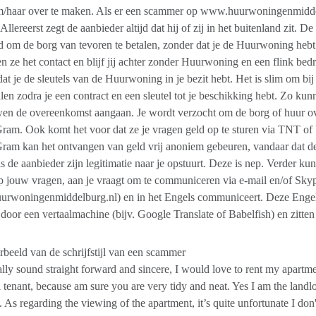
/haar over te maken. Als er een scammer op www.huurwoningenmiddelbu
 Allereerst zegt de aanbieder altijd dat hij of zij in het buitenland zit. 
 om de borg van tevoren te betalen, zonder dat je de Huurwoning hebt 
n ze het contact en blijf jij achter zonder Huurwoning en een flink b
dat je de sleutels van de Huurwoning in je bezit hebt. Het is slim om bij
alen zodra je een contract en een sleutel tot je beschikking hebt. Zo kunn
wen de overeenkomst aangaan. Je wordt verzocht om de borg of huur o
am. Ook komt het voor dat ze je vragen geld op te sturen via TNT of
m kan het ontvangen van geld vrij anoniem gebeuren, vandaar dat deze
als de aanbieder zijn legitimatie naar je opstuurt. Deze is nep. Verder kun
p jouw vragen, aan je vraagt om te communiceren via e-mail en/of Skype
rwoningenmiddelburg.nl) en in het Engels communiceert. Deze Engelse
 door een vertaalmachine (bijv. Google Translate of Babelfish) en zitten
beeld van de schrijfstijl van een scammer
lly sound straight forward and sincere, I would love to rent my apartme
l tenant, because am sure you are very tidy and neat. Yes I am the landl
. As regarding the viewing of the apartment, it’s quite unfortunate I d