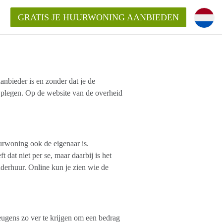
GRATIS JE HUURWONING AANBIEDEN
rg!
anbieder is en zonder dat je de
 plegen. Op de website van de overheid
Huurwoning in Middelburg?
ningenMiddelburg?
ding?
rwoning ook de eigenaar is.
 dat niet per se, maar daarbij is het
derhuur. Online kun je zien wie de
eugens zo ver te krijgen om een bedrag