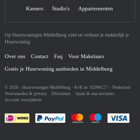
Kamers
Studio's
Appartementen
Op Huurwoningen Middelburg vind en verhuur je makkelijk je
Huurwoning
Over ons
Contact
Faq
Voor Makelaars
Gratis je Huurwoning aanbieden in Middelburg
© 2026 - Huurwoningen Middelburg - KvK nr. 02094127 –
Nederland
Voorwaarden & privacy
Disclaimer
Spam & nep-accounts
Account verwijderen
Je rekent gemakkelijk af met Paypal
Je rekent gemakkelijk af met M
Je rekent gemakkelij
Je re