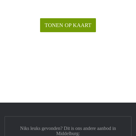
TONEN OP KAART
Niks leuks gevonden? Dit is ons andere aanbod in
Middelburg: